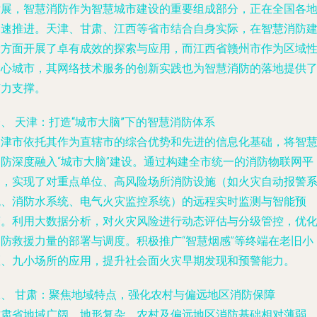
发展，智慧消防作为智慧城市建设的重要组成部分，正在全国各
加速推进。天津、甘肃、江西等省市结合自身实际，在智慧消防
设方面开展了卓有成效的探索与应用，而江西省赣州市作为区域
中心城市，其网络技术服务的创新实践也为智慧消防的落地提供
有力支撑。
、 天津：打造“城市大脑”下的智慧消防体系
天津市依托其作为直辖市的综合优势和先进的信息化基础，将智
消防深度融入“城市大脑”建设。通过构建全市统一的消防物联网平
台，实现了对重点单位、高风险场所消防设施（如火灾自动报警
统、消防水系统、电气火灾监控系统）的远程实时监测与智能预
警。利用大数据分析，对火灾风险进行动态评估与分级管控，优
消防救援力量的部署与调度。积极推广“智慧烟感”等终端在老旧小
区、九小场所的应用，提升社会面火灾早期发现和预警能力。
二、 甘肃：聚焦地域特点，强化农村与偏远地区消防保障
甘肃省地域广阔，地形复杂，农村及偏远地区消防基础相对薄弱