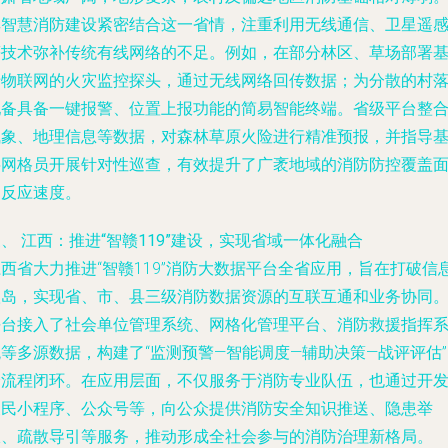
其智慧消防建设紧密结合这一省情，注重利用无线通信、卫星遥
等技术弥补传统有线网络的不足。例如，在部分林区、草场部署
于物联网的火灾监控探头，通过无线网络回传数据；为分散的村
配备具备一键报警、位置上报功能的简易智能终端。省级平台整
气象、地理信息等数据，对森林草原火险进行精准预报，并指导
层网格员开展针对性巡查，有效提升了广袤地域的消防防控覆盖
和反应速度。
、 江西：推进“智赣119”建设，实现省域一体化融合
西省大力推进“智赣119”消防大数据平台全省应用，旨在打破信
孤岛，实现省、市、县三级消防数据资源的互联互通和业务协同
平台接入了社会单位管理系统、网格化管理平台、消防救援指挥
等多源数据，构建了“监测预警—智能调度—辅助决策—战评评估
全流程闭环。在应用层面，不仅服务于消防专业队伍，也通过开
便民小程序、公众号等，向公众提供消防安全知识推送、隐患举
报、疏散导引等服务，推动形成全社会参与的消防治理新格局。