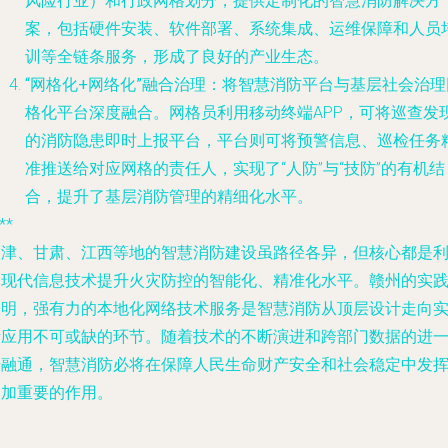
风险行业）和行政网格划分，提供定制化的智慧消防解决方
案，包括硬件安装、软件部署、系统集成、运维保障和人员
训等全链条服务，形成了良好的产业生态。
“网格化+网络化”融合治理
：将智慧消防平台与基层社会治理
格化平台深度融合。网格员利用移动终端APP，可将巡查发
的消防隐患即时上报平台，平台则可将预警信息、巡检任务
准推送给对应网格的责任人，实现了“人防”与“技防”的有机结
合，提升了基层消防管理的精细化水平。
**
天津、甘肃、江西等地的智慧消防建设虽路径各异，但核心都是
用现代信息技术提升火灾防控的智能化、精准化水平。赣州的实
表明，强有力的本地化网络技术服务是智慧消防从顶层设计走向
际应用不可或缺的环节。随着技术的不断演进和跨部门数据的进
步融通，智慧消防必将在保障人民生命财产安全和社会稳定中发
更加重要的作用。