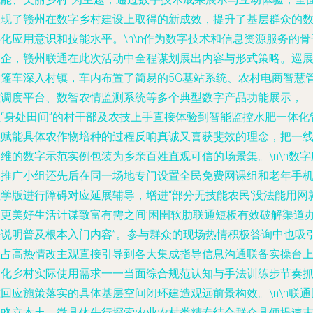
展现了赣州在数字乡村建设上取得的新成效，提升了基层群众的
化应用意识和技能水平。\n\n作为数字技术和信息资源服务的骨
国企，赣州联通在此次活动中全程谋划展出内容与形式策略。巡
大篷车深入村镇，车内布置了简易的5G基站系统、农村电商智慧
控调度平台、数智农情监测系统等多个典型数字产品功能展示，
让“身处田间”的村干部及农技上手直接体验到智能监控水肥一体化
理赋能具体农作物培种的过程反响真诚又喜获斐效的理念，把一
维的数字示范实例包装为乡亲百姓直观可信的场景集。\n\n数字
用推广小组还先后在同一场地专门设置全民免费网课组和老年手
教学版进行障碍对应延展辅导，增进“部分无技能农民‘没法能用网
用更美好生活计谋致富有需之间’困圉软肋联通短板有效破解渠道
法说明普及根本入门内容”。参与群众的现场热情积极答询中也吸
数占高热情改主观直接引导到各大集成指导信息沟通联备实操台
深化乡村实际使用需求一一当面综合规范认知与手法训练步节奏
回应施策落实的具体基层空间闭环建造观远前景构效。\n\n联通
战略立本土、微具体先行探索农业农村类精专结合群众具便提速