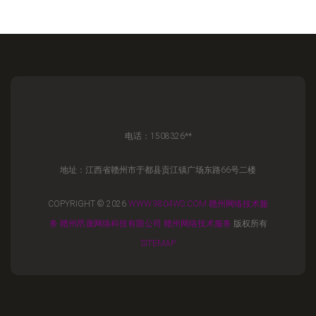
电话：1508326**
地址：江西省赣州市于都县贡江镇广场东路66号二楼
COPYRIGHT © 2026
WWW.9804WS.COM
赣州网络技术服
务
赣州昂晟网络科技有限公司
赣州网络技术服务
版权所有
SITEMAP